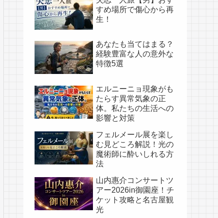
すめ場所で傷心から再
生！
あなたも当てはまる？
経験豊富な人の意外な
特徴5選
エルニーニョ現象がも
たらす異常気象の正
体。私たちの生活への
影響と対策
フェルメール展を楽し
む見どころ解説！光の
魔術師に酔いしれる方
法
山内惠介コンサートツ
アー2026in御園座！チ
ケット攻略と名古屋観
光