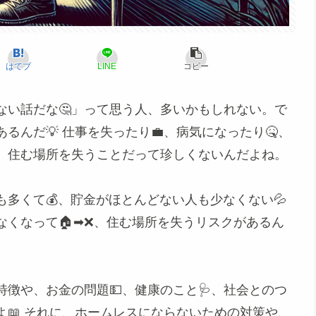
はてブ
LINE
コピー
ない話だな🤔」って思う人、多いかもしれない。で
んだ💡 仕事を失ったり💼、病気になったり🤒、
と、住む場所を失うことだって珍しくないんだよね。
多くて💰、貯金がほとんどない人も少なくない💦
なくなって🏠➡❌、住む場所を失うリスクがあるん
徴や、お金の問題💵、健康のこと🩺、社会とのつ
📖 それに、ホームレスにならないための対策や、