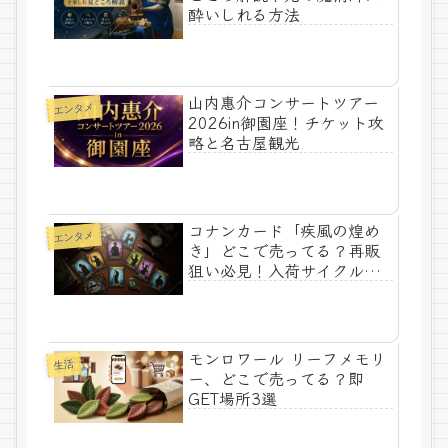
酔いしれる方法
山内惠介コンサートツアー
エンタメ
2026in御園座！チケット攻
略と名古屋観光
コナンカード「疾風の煌め
エンタメ
き」どこで売ってる？再販
狙い必見！入荷サイクルと
曜日の法則
モンロワール リーフメモリ
生活
ー、どこで売ってる？即
GET場所3選