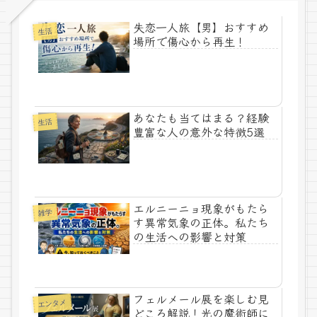
失恋一人旅【男】おすすめ
生活
場所で傷心から再生！
あなたも当てはまる？経験
生活
豊富な人の意外な特徴5選
エルニーニョ現象がもたら
雑学
す異常気象の正体。私たち
の生活への影響と対策
フェルメール展を楽しむ見
エンタメ
どころ解説！光の魔術師に