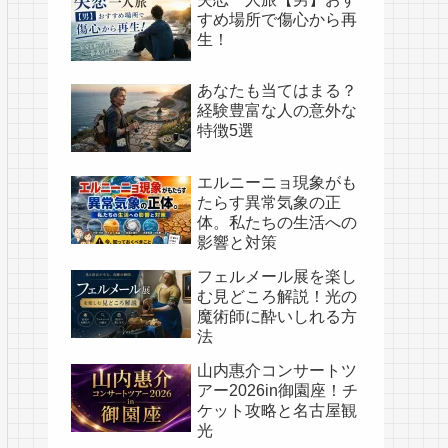
すめ場所で傷心から再
生！
あなたも当てはまる？
経験豊富な人の意外な
特徴5選
エルニーニョ現象がも
たらす異常気象の正
体。私たちの生活への
影響と対策
フェルメール展を楽し
む見どころ解説！光の
魔術師に酔いしれる方
法
山内惠介コンサートツ
アー2026in御園座！チ
ケット攻略と名古屋観
光