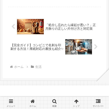
た温め方や、それぞれの利点と注意点
をわかりやすく解説しています。お家
で簡単にできるテクニックも紹介。
「処分し忘れたら縁起が悪い？」正
月飾りの正しい片付け方と対応策
【完全ガイド】コンビニで名刺を印
刷する方法！厚紙対応の裏技も紹介✨
ホーム
生活
メニュー
ホーム
検索
トップ
サイドバー