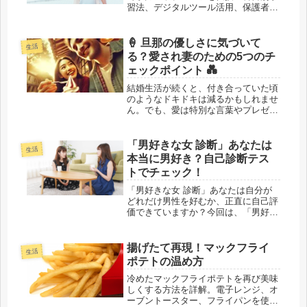
習法、デジタルツール活用、保護者の
サポート方法まで、効率的に成績を向
上させる秘訣を解説します。成功事例
も豊富に紹介。
🍦 旦那の優しさに気づいて
生活
る？愛され妻のための5つのチ
ェックポイント 💑
結婚生活が続くと、付き合っていた頃
のようなドキドキは減るかもしれませ
ん。でも、愛は特別な言葉やプレゼン
トだけで示されるものではなく、日常
の小さな行動 にこそ表れるもの✨たと
えば、一緒にアイスを食べながら笑い
「男好きな女 診断」あなたは
生活
合うひととき。それは何気ない時間
本当に男好き？自己診断テス
だ...
トでチェック！
「男好きな女 診断」あなたは自分が
どれだけ男性を好むか、正直に自己評
価できていますか？今回は、「男好き
な女」と自称するあなたが、自己診断
を通じて本当に男好きかどうかを確認
するテストをご紹介します。自分自身
揚げたて再現！マックフライ
生活
を深く理解し、健全な人間関係を築く
ポテトの温め方
た...
冷めたマックフライポテトを再び美味
しくする方法を詳解。電子レンジ、オ
ーブントースター、フライパンを使っ