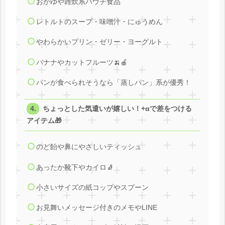
おかゆや雑炊系パウチ食品
レトルトのスープ・味噌汁・にゅうめん
やわらかいプリン・ゼリー・ヨーグルト
バナナやカットフルーツ🍌🍎
パンが食べられそうなら「蒸しパン」系が優秀！
ちょっとした気遣いが嬉しい！+αで差をつける
アイテム🎁
のど飴や鼻にやさしいティッシュ
あったか靴下やカイロ🧦
小さいサイズの紙コップやスプーン
お見舞いメッセージ付きのメモやLINE