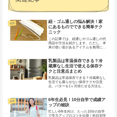
紐・ゴム通しの悩み解決！家
生活
にあるものでできる簡単テク
ニック
この記事では、紐通しやゴム通しの代
用品や方法を紹介します。ただし、本
来の使い道があるアイテムを無理に代
用するのは避け、できるだけ専用の道
具を用意することをおすすめします。
時々、紐通しやゴム通しが必要になる
乳製品は常温保存できる？冷
生活
ことがありますが、そのときに限って
蔵庫なし生活で使える保存テ
手...
クと注意点まとめ
乳製品は常温保存できる？冷蔵庫なし
生活でも腐らせない保存テクや注意
点、バターを1ヶ月持たせる方法も解
説！
6年生必見！10分自学で成績ア
生活
ップの秘訣
忙しい6年生向け、たった10分の自学
で学力アップのコツを伝授！科目別学