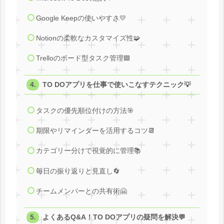
Google Keepの使いやすさ💛
Notionの柔軟なカスタマイズ性🧩
Trelloのボード型タスク管理🟩
TO DOアプリを仕事で使いこなすテクニック💡
タスクの優先順位付けの方法🎯
期限やリマインダーを活用するコツ📆
カテゴリー分けで視覚的に管理📚
毎日の振り返りと見直し🔄
チームメンバーとの共有術🤗
よくあるQ&A！TO DOアプリの疑問を解決💬