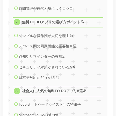
時間管理が自然と身につくコツ⏰
無料TO DOアプリの選び方ポイント🔍
シンプルな操作性が大切な理由👍
デバイス間の同期機能の重要性📱💻
通知やリマインダーの有無⏳
セキュリティ対策がされているか🔒
日本語対応かどうか🇯🇵
社会人に人気の無料TO DOアプリ5選🎉
Todoist（トゥードゥイスト）の特徴🌟
Microsoft To Doの魅力💙