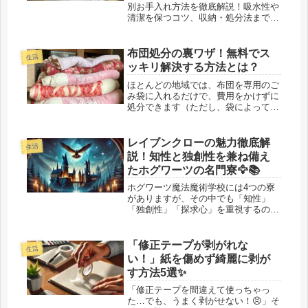
別お手入れ方法を徹底解説！吸水性や
清潔を保つコツ、収納・処分法まで丸
ごとカバー。
布団処分の裏ワザ！無料でス
生活
ッキリ解決する方法とは？
ほとんどの地域では、布団を専用のご
み袋に入れるだけで、費用をかけずに
処分できます（ただし、袋によっては
有料の場合もあります）。布団を引き
取ってもらうサービスや、粗大ごみと
して出す際には通常料金が発生します
レイブンクローの魅力徹底解
生活
が、自分で布団を切って捨てること
説！知性と独創性を兼ね備え
で、...
たホグワーツの名門寮🦅📚
ホグワーツ魔法魔術学校には4つの寮
がありますが、その中でも「知性」
「独創性」「探求心」を重視するのが
レイブンクロー寮です。天才肌の生徒
や、ちょっと変わった視点を持つ生徒
が集まるこの寮には、他の寮にはない
「修正テープが剥がれな
生活
独特の魅力があります。「レイブンク
い！」紙を傷めず綺麗に剥が
ロー...
す方法5選✨
「修正テープを間違えて使っちゃっ
た…でも、うまく剥がせない！😣」そ