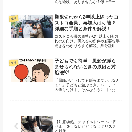
んな経験、ありませんか？修正テープ
は便利な文房具ですが、間違えて貼っ
たときや、古くなってカチカチになっ
たときに剥がすのが大変！ 無理に剥
期限切れから2年以上経ったコ
生活
がそうとすると、紙が破れたり、汚く
ストコ会員、再加入は可能？
なっ...
詳細な手順と条件を解説！
コストコ会員の資格が2年以上期限切
れの方向け、再入会の条件や必要な手
続きをわかりやすく解説。身分証明や
年会費の情報、オンライン更新方法ま
で網羅しています。期限切れカードで
の入店可否も明確に。
子どもでも簡単！風船が膨ら
生活
ませられないときの原因と対
処法💡
「風船がどうしても膨らまない…なん
で？」子どもと遊ぶとき、パーティー
の飾り付け中、そんなふうに困った経
験ありませんか？実は風船が膨らまな
いのには、ちゃんとした理由があるん
です！本記事では、風船が膨らまない
主な原因から、正しい膨らませ方、誰
で...
【注意喚起】チャイルドシートの肩
ベルトをしないとどうなる？リスク
と対策