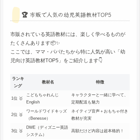
🏆 市販で人気の幼児英語教材TOP5
市販されている英語教材には、楽しく学べるものが
たくさんあります📦✨
ここでは、ママ・パパたちから特に人気が高い「幼
児向け英語教材TOP5」をご紹介します👇
ランキ
教材名
特徴
ング
こどもちゃれんじ
キャラクターと一緒に学べて、
1位 🥇
English
定期配送も魅力
ワールドワイドキッズ
ネイティブ音声＋おもちゃ付き
2位 🥈
（Benesse）
教材が充実
DWE（ディズニー英語
3位 🥉
高額だけど内容は超本格的！
システム）