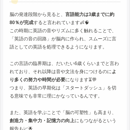
脳の発達段階から見ると、
言語能力は3歳までに約
80％が完成
すると言われています👶🧠
この時期に英語の音やリズムに多く触れることで、
「英語の音の回路」が脳内に作られ、スムーズに言
語としての英語を処理できるようになります。
この言語の臨界期は、だいたい6歳くらいまでと言わ
れており、それ以降は音や文法を身につけるのに
よ
り多くの努力や時間が必要
になります⏳💬
つまり、英語の早期化は「スタートダッシュ」を切
る意味でも非常に理にかなっているんです。
また、英語を学ぶことで「脳の可塑性」も高まり、
創造力・集中力・記憶力の向上
にもつながるという
報告も📈🌟