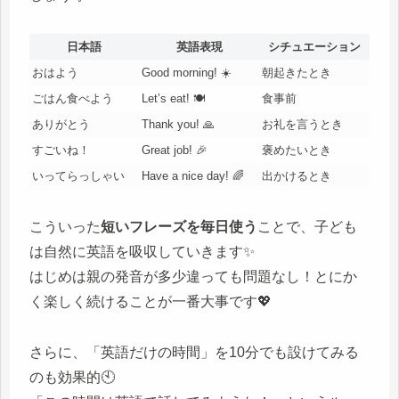
日本語
英語表現
シチュエーション
おはよう
Good morning! ☀️
朝起きたとき
ごはん食べよう
Let’s eat! 🍽️
食事前
ありがとう
Thank you! 🙏
お礼を言うとき
すごいね！
Great job! 🎉
褒めたいとき
いってらっしゃい
Have a nice day! 🌈
出かけるとき
こういった
短いフレーズを毎日使う
ことで、子ども
は自然に英語を吸収していきます✨
はじめは親の発音が多少違っても問題なし！とにか
く楽しく続けることが一番大事です💖
さらに、「英語だけの時間」を10分でも設けてみる
のも効果的🕙