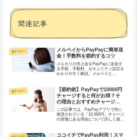
関連記事
メルペイからPayPayに簡単送
電子マネー
金！手数料を節約するコツ
メルカリの売上金をPayPayに送金す
る手順、手数料、セキュリティ設定を
わかりやすく解説。メルペイと
PayPayの違いも紹介し、電子マネー
の効果的な活用法を学べます。
【節約術】PayPayで10000円
電子マネー
チャージすると何がお得？そ
の理由とおすすめチャージ法
を紹介！
この記事では、PayPayアプリで特に
推奨されている「10,000円」チャージ
の背後にある理由について詳しく掘り
下げます。PayPayのチャージ画面に
は多様な金額が提示されていますが、
「10,000円」の選択肢には「おすす
ココイチでPayPay利用！スマ
電子マネー