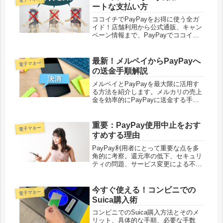
め」とのマークがつ...
ートな支払い方
ココイチでPayPayをお得に使う全ガ
イド！店舗利用から公式通販、キャン
ペーン情報まで、PayPayでココイチ
をもっと楽しく、賢く利用するコツを
紹介します。
最新！メルペイからPayPayへ
電子マネー
の送金手順解説
メルペイとPayPayを最大限に活用す
る方法を紹介します。メルカリの売上
金を効率的にPayPayに送金する手
順、必要な手数料、そして便利な使い
方まで、この記事で一通り把握できま
す。デジタル決済の利点をフル活用し
重要：PayPay使用中止をおす
電子マネー
ましょう。
すめする理由
PayPay利用者にとって重要な点を多
角的に考察。還元率の低下、セキュリ
ティの問題、サービス変更による不便
など、PayPayを見直すべき具体的な
理由を詳述しています。実際のユーザ
ー体験や他の決済サービスとの比較も
今すぐ使える！コンビニでの
電子マネー
交え、あなたにとって最適なキャッシ
Suica購入術
ュレス決済の選択肢を提供する記事で
す。
コンビニでのSuica購入方法とそのメ
リット、具体的な手順、必要な手数