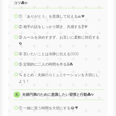
コツ💑✨
① 「ありがとう」を意識して伝える🙏💖
② 相手の話をしっかり聞き、共感する👂💬
③ ルールを決めすぎず、お互いに柔軟に対応する
🔄
④ 言いたいことは冷静に伝える🧘‍♀️🧘‍♂️
⑤ 定期的に二人の時間を作る⏳💑
🔍 まとめ：夫婦のコミュニケーションを大切にし
よう！
夫婦円満のために意識したい習慣と行動💑✨
① 一緒に笑う時間を大切にする😂🎥