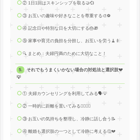
② 1日1回はスキンシップを取る🤝💞
③ お互いの趣味や好きなことを尊重する🎨⚽
④ 記念日や特別な日を大切にする🎂🎁
⑤ 家事や育児の負担を分担し、お互いを労う🧹🍼
🔍 まとめ：夫婦円満のために大切なこと！
それでもうまくいかない場合の対処法と選択肢💔
💡
① 夫婦カウンセリングを利用してみる🗣️💡
② 一時的に距離を置いてみる🚶‍♂️🚶‍♀️
③ お互いの気持ちを整理し、冷静に話し合う📝
④ 離婚も選択肢の一つとして冷静に考える🤔💔