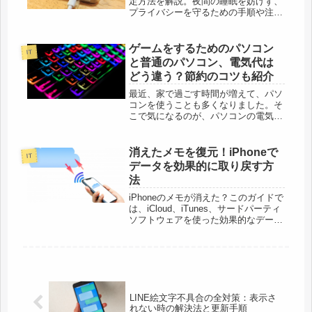
定方法を解説。夜間の睡眠を妨げず、
プライバシーを守るための手順や注意
点を詳細に紹介します。他デバイスと
の比較も含め、使いやすさを向上させ
るカスタマイズ方法を探求。
ゲームをするためのパソコン
IT
と普通のパソコン、電気代は
どう違う？節約のコツも紹介
最近、家で過ごす時間が増えて、パソ
コンを使うことも多くなりました。そ
こで気になるのが、パソコンの電気
代。特に、ゲーム用のパソコンは、普
通のパソコンと比べて電気代が高いの
ではないかと思う人も多いです。ゲー
消えたメモを復元！iPhoneで
IT
ム用のパソコンは、高性能な部品を使
データを効果的に取り戻す方
って...
法
iPhoneのメモが消えた？このガイドで
は、iCloud、iTunes、サードパーティ
ソフトウェアを使った効果的なデータ
復元方法を解説。迅速に行動してデー
タを保護しましょう。
LINE絵文字不具合の全対策：表示さ
れない時の解決法と更新手順